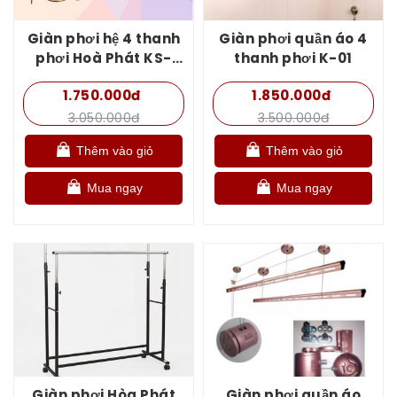
Giàn phơi hệ 4 thanh
Giàn phơi quần áo 4
phơi Hoà Phát KS-
thanh phơi K-01
982
1.750.000đ
1.850.000đ
3.050.000đ
3.500.000đ
Thêm vào giỏ
Thêm vào giỏ
Mua ngay
Mua ngay
Giàn phơi Hòa Phát
Giàn phơi quần áo