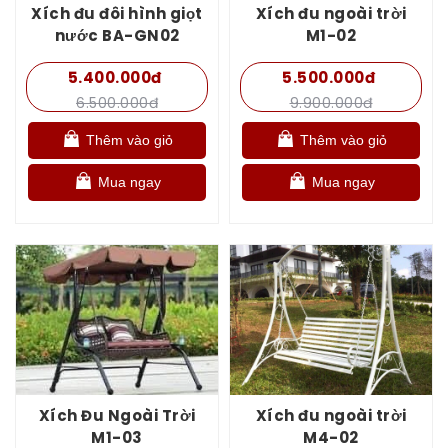
Xích đu đôi hình giọt
Xích đu ngoài trời
nước BA-GN02
M1-02
5.400.000đ
5.500.000đ
6.500.000đ
9.900.000đ
Thêm vào giỏ
Thêm vào giỏ
Mua ngay
Mua ngay
Xích Đu Ngoài Trời
Xích đu ngoài trời
M1-03
M4-02