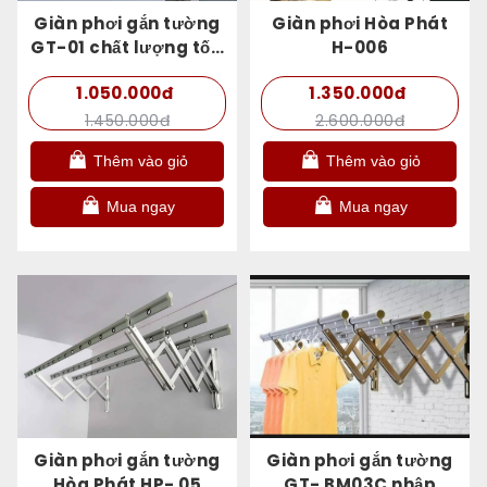
Giàn phơi gắn tường
Giàn phơi Hòa Phát
GT-01 chất lượng tốt,
H-006
bền đẹp
1.050.000đ
1.350.000đ
1.450.000đ
2.600.000đ
Thêm vào giỏ
Thêm vào giỏ
Mua ngay
Mua ngay
Giàn phơi gắn tường
Giàn phơi gắn tường
Hòa Phát HP- 05
GT- BM03C nhập