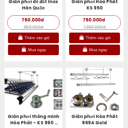
Giàn phơi để đất Inox
Giàn phơi Hòa Phát
Hàn Quốc
KS 950
750.000đ
750.000đ
950.000đ
1.350.000đ
Thêm vào giỏ
Thêm vào giỏ
Mua ngay
Mua ngay
Giàn phơi thông minh
Giàn phơi Hòa Phát
Hòa Phát – KS 990 (
999A Gold