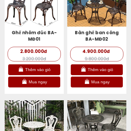
Ghế nhôm đúc BA-
Bàn ghế ban công
MĐ01
BA-MĐ02
2.800.000đ
4.900.000đ
3.200.000đ
9.800.000đ
Thêm vào giỏ
Thêm vào giỏ
Mua ngay
Mua ngay