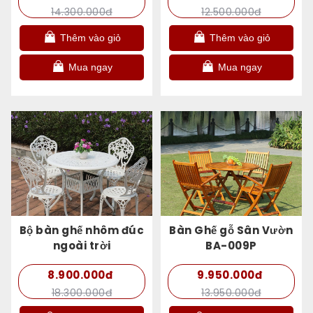
14.300.000đ
12.500.000đ
Thêm vào giỏ
Thêm vào giỏ
Mua ngay
Mua ngay
Bộ bàn ghế nhôm đúc
Bàn Ghế gỗ Sân Vườn
ngoài trời
BA-009P
8.900.000đ
9.950.000đ
18.300.000đ
13.950.000đ