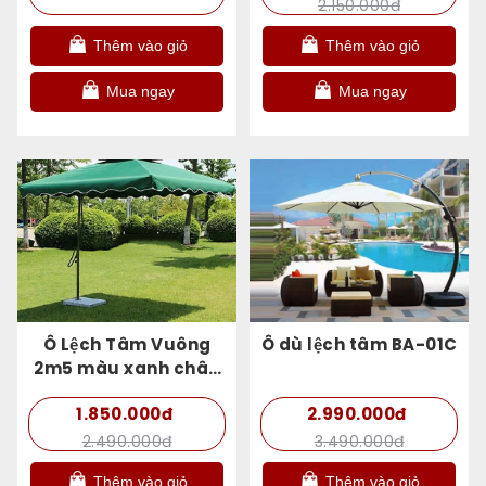
2.150.000đ
Thêm vào giỏ
Thêm vào giỏ
Mua ngay
Mua ngay
Ô Lệch Tâm Vuông
Ô dù lệch tâm BA-01C
2m5 màu xanh chân
đế có bánh xe
1.850.000đ
2.990.000đ
2.490.000đ
3.490.000đ
Thêm vào giỏ
Thêm vào giỏ