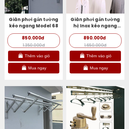
Giàn phơi gắn tường
Giàn phơi gắn tường
kéo ngang Model 68
hệ Inox kéo ngang
Hòa Phát HP- 68B
850.000đ
890.000đ
1.350.000đ
1.650.000đ
Thêm vào giỏ
Thêm vào giỏ
Mua ngay
Mua ngay