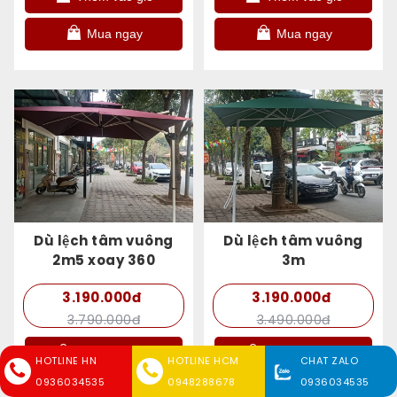
Mua ngay
Mua ngay
Dù lệch tâm vuông
Dù lệch tâm vuông
2m5 xoay 360
3m
3.190.000đ
3.190.000đ
3.790.000đ
3.490.000đ
Thêm vào giỏ
Thêm vào giỏ
HOTLINE HN
HOTLINE HCM
CHAT ZALO
0936034535
0948288678
0936034535
Mua ngay
Mua ngay