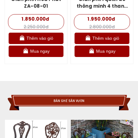
ZA-08-01
thông minh 4 thanh
phơi H001
1.850.000đ
1.950.000đ
2.250.000đ
2.800.000đ
Thêm vào giỏ
Thêm vào giỏ
Mua ngay
Mua ngay
BÀN GHẾ SÂN VƯỜN