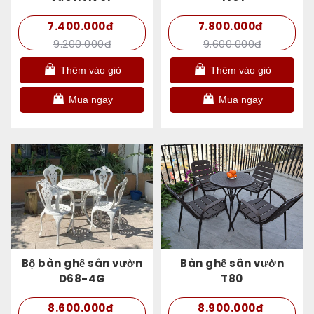
7.400.000đ
7.800.000đ
9.200.000đ
9.600.000đ
Thêm vào giỏ
Thêm vào giỏ
Mua ngay
Mua ngay
Bộ bàn ghế sân vườn
Bàn ghế sân vườn
D68-4G
T80
8.600.000đ
8.900.000đ