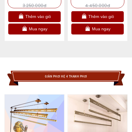
3.250.000đ
4.450.000đ
Thêm vào giỏ
Thêm vào giỏ
Mua ngay
Mua ngay
GIÀN PHƠI HỆ 4 THANH PHƠI