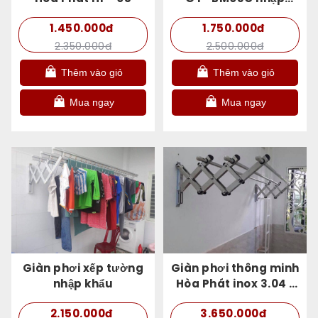
khẩu Hàn Quốc
1.450.000đ
1.750.000đ
2.350.000đ
2.500.000đ
Thêm vào giỏ
Thêm vào giỏ
Mua ngay
Mua ngay
Giàn phơi xếp tường
Giàn phơi thông minh
nhập khẩu
Hòa Phát inox 3.04 (
Model - 2025 )
2.150.000đ
3.650.000đ