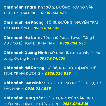
Chi nhánh Thái Bình :
SỐ 2, ĐƯỜNG HOÀNG VĂN
THÁI, TP THÁI BÌNH -
0936.034.535
Chi nhánh Hải Phòng :
SỐ 16, ĐƯỜNG NGUYỄN TRÃI,
TP HẢI PHÒNG -
0936.034.535
Chi nhánh Hà Nam :
Tòa nhà Parts Tower Tầng 1
ĐƯỜNG LÊ HOÀN, TP HÀ NAM -
0936.034.535
Chi nhánh Quảng Ninh
: SỐ NHÀ 18, Cao Xanh, TP Hạ
Long, Quảng Ninh -
0936.034.535
Chi nhánh Hải Dương:
SỐ 36, KHU ĐÔ THỊ MỚI TUỆ
TĨNH, TP HẢI DƯƠNG -
0936.034.535
Chi nhánh Bắc Ninh :
SỐ 29, ĐƯỜNG NGÔ GIA TỰ, TP
BẮC NINH -
0936.034.535
Chi nhánh Hưng Yên :
SỐ 238, NGUYỄN VĂN LINH,
PHỐ BẮC THỊNH, TP HƯNG YÊN -
0936.034.535