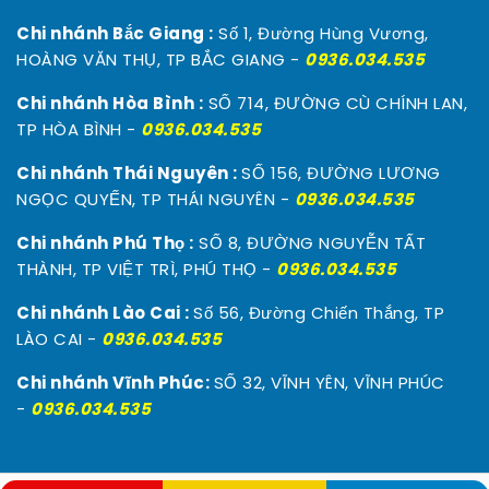
Chi nhánh Bắc Giang :
Số 1, Đường Hùng Vương,
HOÀNG VĂN THỤ, TP BẮC GIANG -
0936.034.535
Chi nhánh Hòa Bình :
SỐ 714, ĐƯỜNG CÙ CHÍNH LAN,
TP HÒA BÌNH -
0936.034.535
Chi nhánh Thái Nguyên :
SỐ 156, ĐƯỜNG LƯƠNG
NGỌC QUYẾN, TP THÁI NGUYÊN -
0936.034.535
Chi nhánh Phú Thọ :
SỐ 8, ĐƯỜNG NGUYỄN TẤT
THÀNH, TP VIỆT TRÌ, PHÚ THỌ -
0936.034.535
Chi nhánh Lào Cai :
Số 56, Đường Chiến Thắng, TP
LÀO CAI -
0936.034.535
Chi nhánh Vĩnh Phúc:
SỐ 32, VĨNH YÊN, VĨNH PHÚC
-
0936.034.535