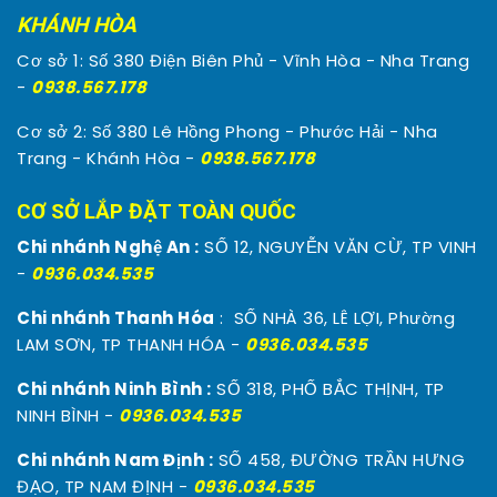
KHÁNH HÒA
Cơ sở 1: Số 380 Điện Biên Phủ - Vĩnh Hòa - Nha Trang
-
0938.567.178
Cơ sở 2: Số 380 Lê Hồng Phong - Phước Hải - Nha
Trang - Khánh Hòa -
0938.567.178
CƠ SỞ LẮP ĐẶT TOÀN QUỐC
Chi nhánh Nghệ An :
SỐ 12, NGUYỄN VĂN CỪ, TP VINH
-
0936.034.535
Chi nhánh Thanh Hóa
: SỐ NHÀ 36, LÊ LỢI, Phường
LAM SƠN, TP THANH HÓA -
0936.034.535
Chi nhánh Ninh Bình :
SỐ 318, PHỐ BẮC THỊNH, TP
NINH BÌNH -
0936.034.535
Chi nhánh Nam Định :
SỐ 458, ĐƯỜNG TRẦN HƯNG
ĐẠO, TP NAM ĐỊNH -
0936.034.535