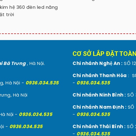
kim hệ 360 đèn led năng
t trời
CƠ SỞ LẮP ĐẶT TOÀ
i Bà Trưng
, Hà Nội.
Chi nhánh Nghệ An :
SỐ 12
Chi nhánh Thanh Hóa
: S
g, Hà Nội -
0936.034.535
-
0936.034.535
rưng, Hà Nội
Chi nhánh Ninh Bình :
SỐ 3
Chi nhánh Nam Định :
SỐ 
Hà Nội -
0936.034.535
-
0936.034.535
ội -
0936.034.535
Chi nhánh Thái Bình :
SỐ 
-
0936.034.535