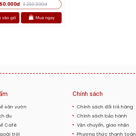
150.000đ
3.250.000đ
vào giỏ
Mua ngay
hẩm
Chính sách
hế sân vườn
Chính sách đổi trả hàng
ch đu
Chính sách bảo hành
hế Café
Vận chuyển, giao nhận
goài trời
Phương thức thanh toán