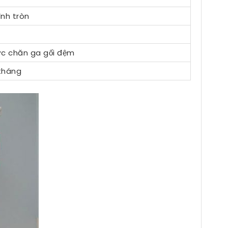
ình tròn
ược chăn ga gối đệm
 tháng