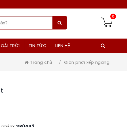
)
0
OÀI TRỜI
TIN TỨC
LIÊN HỆ
Trang chủ
/
Giàn phơi xếp ngang
t
 phẩm:
SP0442