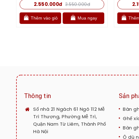
2.550.000đ
2.
3.550.000đ
Thêm vào giỏ
Mua ngay
Thêm 
Thông tin
Sản p
Số nhà 21 Ngách 61 Ngõ 112 Mễ
Bàn g
Trì Thượng, Phường Mễ Trì,
Ghế xí
Quận Nam Từ Liêm, Thành Phố
Bàn g
Hà Nội
Ô dù n