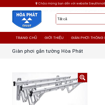
Chào mừng bạn đến với website Sieuthino
Email: gianphoihoaphat2000@gmail.com
TRANG CHỦ
GIỚI THIỆU
GIÀN PHƠI THÔNG 
Giàn phơi gắn tường Hòa Phát