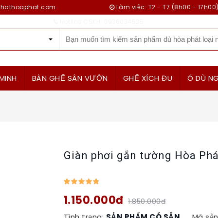
ithathoaphat.com
Làm việc: T2 - T7 (8h00 - 17h00
Hotline CSKH: 0936034535
MINH
BÀN GHẾ SÂN VƯỜN
GHẾ XÍCH ĐU
Ô DÙ NG
Giàn phơi gắn tường Hòa Phá
1.150.000đ
1.850.000đ
Tình trạng:
SẢN PHẨM CÓ SẴN
Mã sản