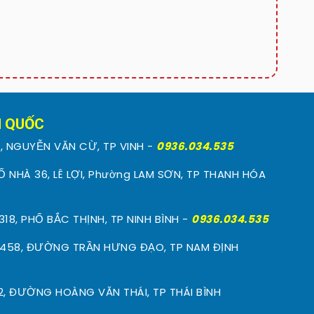
N QUỐC
, NGUYỄN VĂN CỪ, TP VINH -
0936.034.535
Ố NHÀ 36, LÊ LỢI, Phường LAM SƠN, TP THANH HÓA
18, PHỐ BẮC THỊNH, TP NINH BÌNH -
0936.034.535
458, ĐƯỜNG TRẦN HƯNG ĐẠO, TP NAM ĐỊNH
2, ĐƯỜNG HOÀNG VĂN THÁI, TP THÁI BÌNH