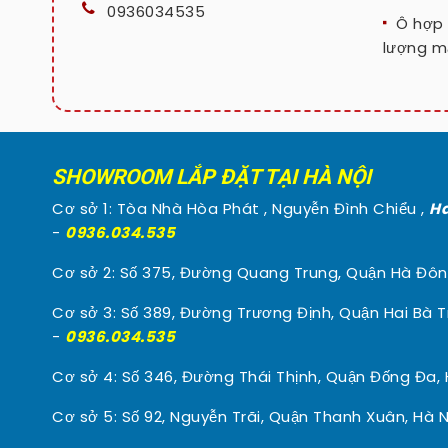
0936034535
Ô hợp 
lượng mặ
SHOWROOM LẮP ĐẶT TẠI HÀ NỘI
Cơ sở 1: Tòa Nhà Hòa Phát , Nguyễn Đình Chiểu ,
Ha
-
0936.034.535
Cơ sở 2: Số 375, Đường Quang Trung, Quận Hà Đôn
Cơ sở 3: Số 389, Đường Trương Định, Quận Hai Bà T
-
0936.034.535
Cơ sở 4: Số 346, Đường Thái Thịnh, Quận Đống Đa, 
Cơ sở 5: Số 92, Nguyễn Trãi, Quận Thanh Xuân, Hà N