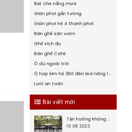
Bạt che nắng mưa
Giàn phơi gắn tường
Giàn phơi hệ 4 thanh phơi
Bàn ghế sân vườn
Ghế xích đu
Bàn ghế Café
Ô dù ngoài trời
Ô hợp kim hệ 360 đèn led năng lượng mặt trời
Lưới an toàn
Bài viết mới
Tận hưởng không ban công nhỏ với bộ bàn ghế nhôm đúc thông minh
10 08 2023