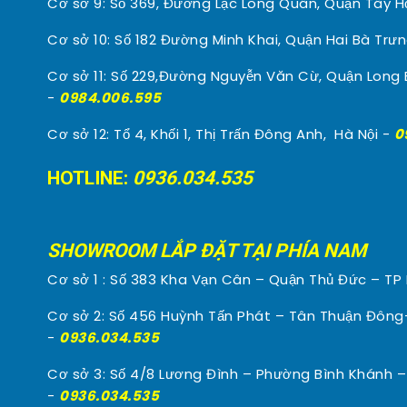
Cơ sở 9: Số 369, Đường Lạc Long Quân, Quận Tây Hồ
Cơ sở 10: Số 182 Đường Minh Khai, Quận Hai Bà Trưn
Cơ sở 11: Số 229,Đường Nguyễn Văn Cừ, Quận Long B
-
0984.006.595
Cơ sở 12: Tổ 4, Khối 1, Thị Trấn Đông Anh, Hà Nội -
0
HOTLINE:
0936.034.535
SHOWROOM LẮP ĐẶT TẠI PHÍA NAM
Cơ sở 1 : Số 383 Kha Vạn Cân – Quận Thủ Đức – T
Cơ sở 2: Số 456 Huỳnh Tấn Phát – Tân Thuận Đông
-
0936.034.535
Cơ sở 3: Số 4/8 Lương Đình – Phường Bình Khánh 
-
0936.034.535