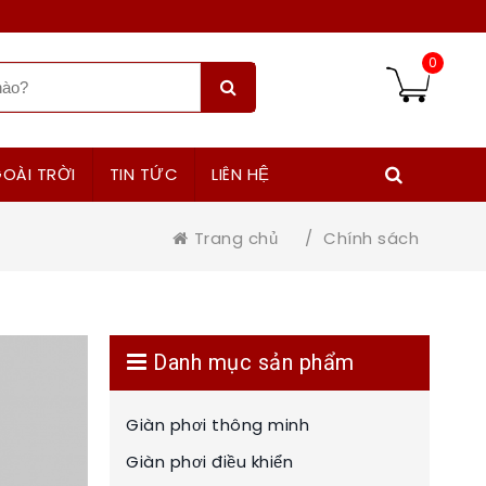
)
0
OÀI TRỜI
TIN TỨC
LIÊN HỆ
Trang chủ
/
Chính sách
Danh mục sản phẩm
Giàn phơi thông minh
Giàn phơi điều khiển