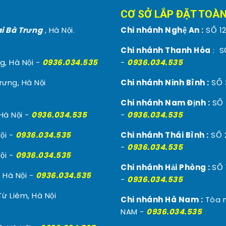
CƠ SỞ LẮP ĐẶT TOÀ
i Bà Trưng
, Hà Nội.
Chi nhánh Nghệ An :
SỐ 12
Chi nhánh Thanh Hóa
: S
g, Hà Nội -
0936.034.535
-
0936.034.535
rưng, Hà Nội
Chi nhánh Ninh Bình :
SỐ 3
Chi nhánh Nam Định :
SỐ 
Hà Nội -
0936.034.535
-
0936.034.535
ội -
0936.034.535
Chi nhánh Thái Bình :
SỐ 
-
0936.034.535
ội -
0936.034.535
Chi nhánh Hải Phòng :
SỐ 
 Hà Nội -
0936.034.535
-
0936.034.535
ừ Liêm, Hà Nội
Chi nhánh Hà Nam :
Tòa n
NAM -
0936.034.535