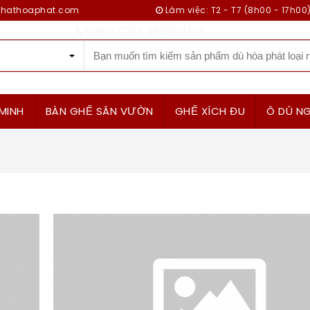
ithathoaphat.com
Làm việc: T2 - T7 (8h00 - 17h00
Hotline CSKH: 0936034535
MINH
BÀN GHẾ SÂN VƯỜN
GHẾ XÍCH ĐU
Ô DÙ NG