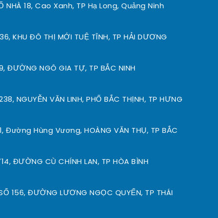
SỐ NHÀ 18, Cao Xanh, TP Hạ Long, Quảng Ninh
36, KHU ĐÔ THỊ MỚI TUỆ TĨNH, TP HẢI DƯƠNG
9, ĐƯỜNG NGÔ GIA TỰ, TP BẮC NINH
238, NGUYỄN VĂN LINH, PHỐ BẮC THỊNH, TP HƯNG
1, Đường Hùng Vương, HOÀNG VĂN THỤ, TP BẮC
14, ĐƯỜNG CÙ CHÍNH LAN, TP HÒA BÌNH
SỐ 156, ĐƯỜNG LƯƠNG NGỌC QUYẾN, TP THÁI