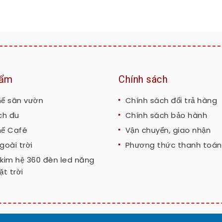
hẩm
Chính sách
hế sân vườn
Chính sách đổi trả hàng
ch đu
Chính sách bảo hành
hế Café
Vận chuyển, giao nhận
goài trời
Phương thức thanh toán
kim hệ 360 đèn led năng
t trời