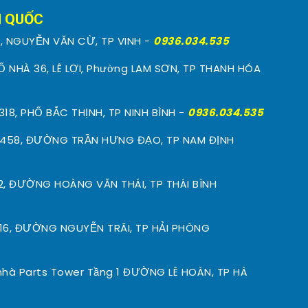
N QUỐC
, NGUYỄN VĂN CỪ, TP VINH -
0936.034.535
Ố NHÀ 36, LÊ LỢI, Phường LAM SƠN, TP THANH HÓA
18, PHỐ BẮC THỊNH, TP NINH BÌNH -
0936.034.535
458, ĐƯỜNG TRẦN HƯNG ĐẠO, TP NAM ĐỊNH
2, ĐƯỜNG HOÀNG VĂN THÁI, TP THÁI BÌNH
16, ĐƯỜNG NGUYỄN TRÃI, TP HẢI PHÒNG
hà Parts Tower Tầng 1 ĐƯỜNG LÊ HOÀN, TP HÀ