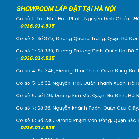
SHOWROOM LẮP ĐẶT TẠI HÀ NỘI
Cơ sở 1: Tòa Nhà Hòa Phát , Nguyễn Đình Chiểu ,
Ha
-
0936.034.535
Cơ sở 2: Số 375, Đường Quang Trung, Quận Hà Đôn
Cơ sở 3: Số 389, Đường Trương Định, Quận Hai Bà T
-
0936.034.535
Cơ sở 4: Số 346, Đường Thái Thịnh, Quận Đống Đa, 
Cơ sở 5: Số 92, Nguyễn Trãi, Quận Thanh Xuân, Hà N
Cơ sở 6: số 146, Đường Kim Mã, Quận Ba Đình, Hà N
Cơ sở 7: Số 96, Nguyễn Khánh Toàn, Quận Cầu Giấy,
Cơ sở 8: Số 230, Đường Phạm Văn Đồng, Quận Bắc T
-
0936.034.535