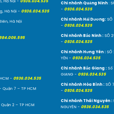
, Hà Nội -
0936.034.535
Chi nhánh Quảng Ninh
: 
-
0936.034.535
g, Hà Nội -
0936.034.535
Chi nhánh Hải Dương:
SỐ 
iên, Hà Nội
-
0936.034.535
Chi nhánh Bắc Ninh :
SỐ 2
984.006.595
-
0936.034.535
Chi nhánh Hưng Yên :
SỐ 
YÊN -
0936.034.535
Chi nhánh Bắc Giang :
Số 
GIANG -
0936.034.535
P HCM -
0936.034.535
Chi nhánh Hòa Bình :
SỐ 7
- Quận 7 – TP HCM
-
0936.034.535
Chi nhánh Thái Nguyên :
– Quận 2 – TP HCM
NGUYÊN -
0936.034.535