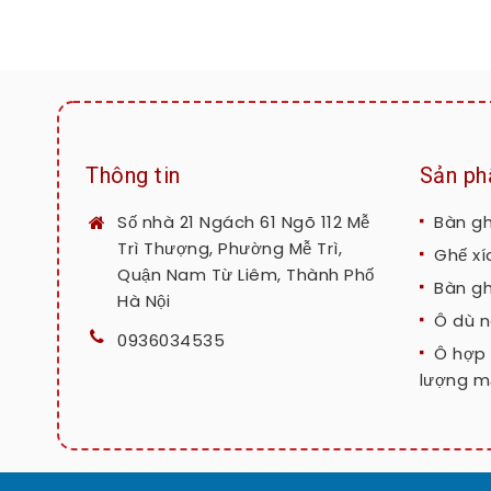
Thông tin
Sản p
Số nhà 21 Ngách 61 Ngõ 112 Mễ
Bàn g
Trì Thượng, Phường Mễ Trì,
Ghế xí
Quận Nam Từ Liêm, Thành Phố
Bàn g
Hà Nội
Ô dù n
0936034535
Ô hợp 
lượng mặ