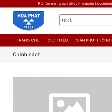
Chào mừng bạn đến với website Sieuthino
Email: gianphoihoaphat2000@gmail.com
TRANG CHỦ
GIỚI THIỆU
GIÀN PHƠI THÔNG 
Chính sách