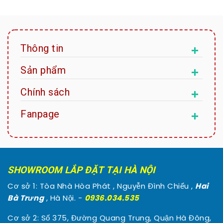
Thông tin
Sản phẩm
Chính sách
Fanpage
SHOWROOM LẮP ĐẶT TẠI HÀ NỘI
Cơ sở 1: Tòa Nhà Hòa Phát , Nguyễn Đình Chiểu ,
Hai
Bà Trưng
, Hà Nội. -
0936.034.535
Cơ sở 2: Số 375, Đường Quang Trung, Quận Hà Đông,