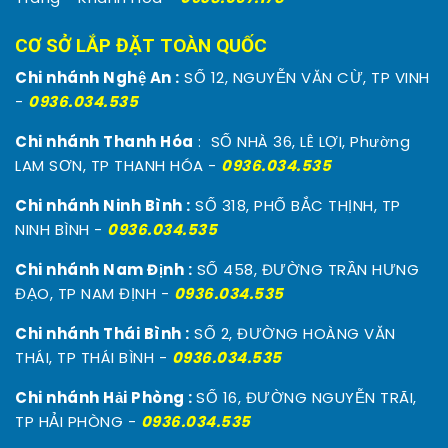
CƠ SỞ LẮP ĐẶT TOÀN QUỐC
Chi nhánh Nghệ An :
SỐ 12, NGUYỄN VĂN CỪ, TP VINH
-
0936.034.535
Chi nhánh Thanh Hóa
: SỐ NHÀ 36, LÊ LỢI, Phường
LAM SƠN, TP THANH HÓA -
0936.034.535
Chi nhánh Ninh Bình :
SỐ 318, PHỐ BẮC THỊNH, TP
NINH BÌNH -
0936.034.535
Chi nhánh Nam Định :
SỐ 458, ĐƯỜNG TRẦN HƯNG
ĐẠO, TP NAM ĐỊNH -
0936.034.535
Chi nhánh Thái Bình :
SỐ 2, ĐƯỜNG HOÀNG VĂN
THÁI, TP THÁI BÌNH -
0936.034.535
Chi nhánh Hải Phòng :
SỐ 16, ĐƯỜNG NGUYỄN TRÃI,
TP HẢI PHÒNG -
0936.034.535