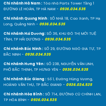
Chi nhánh Hà Nam :
Tòa nhà Parts Tower Tầng 1
ĐƯỜNG LÊ HOÀN, TP HÀ NAM -
0936.034.535
Chi nhánh Quảng Ninh
: SỐ NHÀ 18, Cao Xanh, TP Hạ
Long, Quảng Ninh -
0936.034.535
Chi nhánh Hải Dương:
SỐ 36, KHU ĐÔ THỊ MỚI TUỆ
TĨNH, TP HẢI DƯƠNG -
0936.034.535
Chi nhánh Bắc Ninh :
SỐ 29, ĐƯỜNG NGÔ GIA TỰ, TP
BẮC NINH -
0936.034.535
Chi nhánh Hưng Yên :
SỐ 238, NGUYỄN VĂN LINH,
PHỐ BẮC THỊNH, TP HƯNG YÊN -
0936.034.535
Chi nhánh Bắc Giang :
Số 1, Đường Hùng Vương,
HOÀNG VĂN THỤ, TP BẮC GIANG -
0936.034.535
Chi nhánh Hòa Bình :
SỐ 714, ĐƯỜNG CÙ CHÍNH LAN,
TP HÒA BÌNH -
0936.034.535