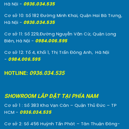
Hà Nội -
0936.034.535
Cơ sở 10: Số 182 Đường Minh Khai, Quận Hai Bà Trưng,
Hà Nội -
0936.034.535
Cơ sở 11: Số 229,Đường Nguyễn Văn Cừ, Quận Long
Biên, Hà Nội -
0984.006.595
Cơ sở 12: Tổ 4, Khối 1, Thị Trấn Đông Anh, Hà Nội
-
0984.006.595
HOTLINE:
0936.034.535
SHOWROOM LẮP ĐẶT TẠI PHÍA NAM
Cơ sở 1 : Số 383 Kha Vạn Cân – Quận Thủ Đức – TP
HCM -
0936.034.535
Cơ sở 2: Số 456 Huỳnh Tấn Phát – Tân Thuận Đông-