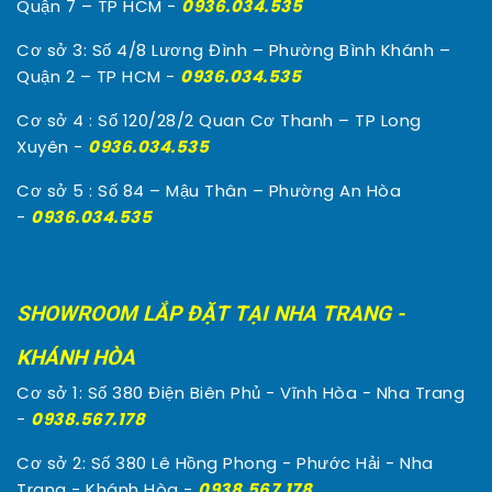
Quận 7 – TP HCM -
0936.034.535
Cơ sở 3: Số 4/8 Lương Đình – Phường Bình Khánh –
Quận 2 – TP HCM -
0936.034.535
Cơ sở 4 : Số 120/28/2 Quan Cơ Thanh – TP Long
Xuyên -
0936.034.535
Cơ sở 5 : Số 84 – Mậu Thân – Phường An Hòa
-
0936.034.535
SHOWROOM LẮP ĐẶT TẠI NHA TRANG -
KHÁNH HÒA
Cơ sở 1: Số 380 Điện Biên Phủ - Vĩnh Hòa - Nha Trang
-
0938.567.178
Cơ sở 2: Số 380 Lê Hồng Phong - Phước Hải - Nha
Trang - Khánh Hòa -
0938.567.178